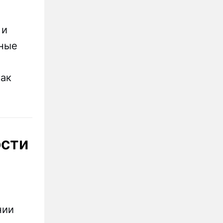
 и
чные
как
ости
нии