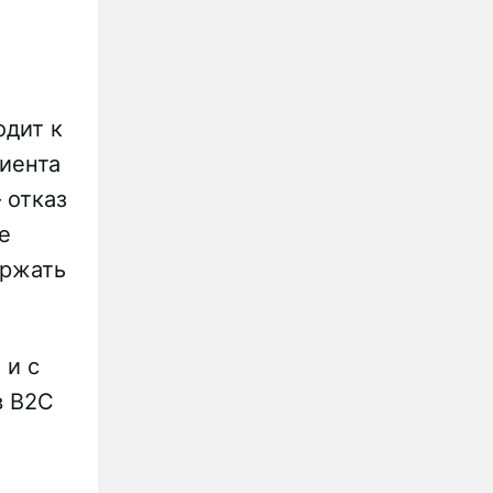
одит к
лиента
 отказ
е
ержать
 и с
в B2C