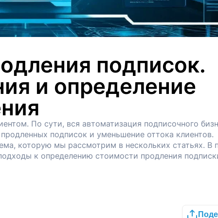
одления подписок.
ия и определение
ения
иентом. По сути, вся автоматизация подписочного биз
 продленных подписок и уменьшение оттока клиентов.
ема, которую мы рассмотрим в нескольких статьях. В 
подходы к определению стоимости продления подписк
Поде