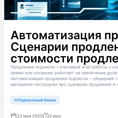
Автоматизация пр
Сценарии продлен
стоимости продл
Продление подписки – ключевой этап работы с кл
прямо или косвенно работает на увеличение доли
Автоматизация продления подписок – обширная т
материале поговорим про сценарии продлений и 
Подписочный бизнес
23 мая 2025
3 мин