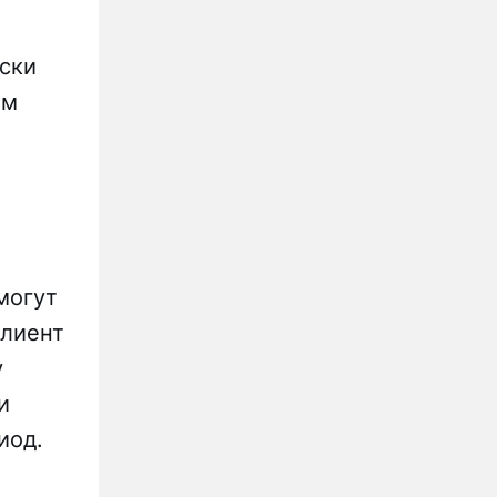
иски
ом
могут
клиент
у
и
иод.