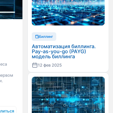
Биллинг
Автоматизация биллинга.
Pay-as-you-go (PAYG)
модель биллинга
неса
12 фев 2025
первом
и.
литься