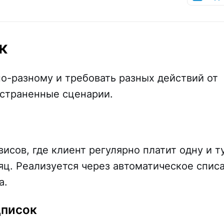
к
о-разному и требовать разных действий от
остраненные сценарии.
исов, где клиент регулярно платит одну и т
сяц. Реализуется через автоматическое спис
а.
дписок