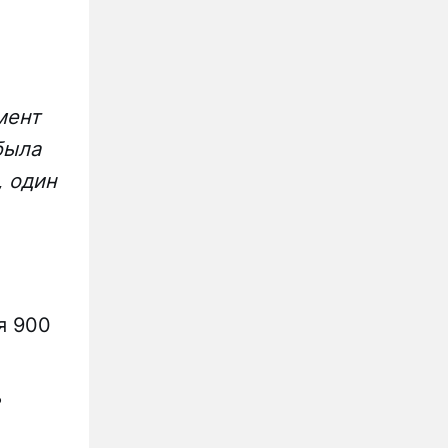
мент
была
, один
я 900
ь