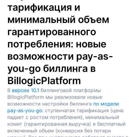
тарификация и
минимальный объем
гарантированного
потребления: новые
возможности pay-as-
you-go биллинга в
BillogicPlatform
В
версии 10.1
биллинговой платформы
BillogicPlatform мы реализовали новые
возможности настройки биллинга
по модели
pay-as-you-go
: ступенчатая тарификация (цена
падает с ростом потребления), минимальный
комит (гарантированная выручка) и бесплатный
включенный объем (конверсия без потери